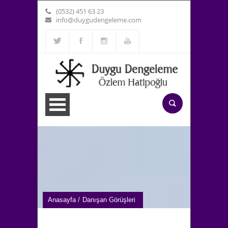
(0532) 451 63 23
info@duygudengeleme.com
Anasayfa /
Danışan Görüşleri