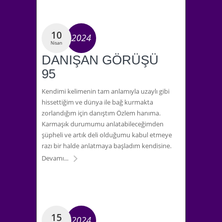
10
2024
Nisan
DANIŞAN GÖRÜŞÜ
95
Kendimi kelimenin tam anlamıyla uzaylı gibi
hissettiğim ve dünya ile bağ kurmakta
zorlandığım için danıştım Özlem hanıma.
Karmaşık durumumu anlatabileceğimden
şüpheli ve artık deli olduğumu kabul etmeye
razı bir halde anlatmaya başladım kendisine.
Devamı...
15
2024