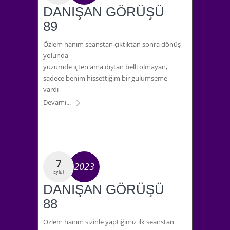
DANIŞAN GÖRÜŞÜ
89
Özlem hanım seanstan çıktıktan sonra dönüş
yolunda
yüzümde içten ama dıştan belli olmayan,
sadece benim hissettiğim bir gülümseme
vardı
Devamı...
7
2023
Eylül
DANIŞAN GÖRÜŞÜ
88
Özlem hanım sizinle yaptığımız ilk seanstan