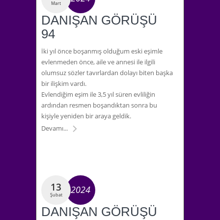
Mart
DANIŞAN GÖRÜŞÜ
94
İki yıl önce boşanmış olduğum eski eşimle
evlenmeden önce, aile ve annesi ile ilgili
olumsuz sözler tavırlardan dolayı biten başka
bir ilişkim vardı.
Evlendiğim eşim ile 3,5 yıl süren evliliğin
ardından resmen boşandıktan sonra bu
kişiyle yeniden bir araya geldik.
Devamı...
13
2024
Şubat
DANIŞAN GÖRÜŞÜ