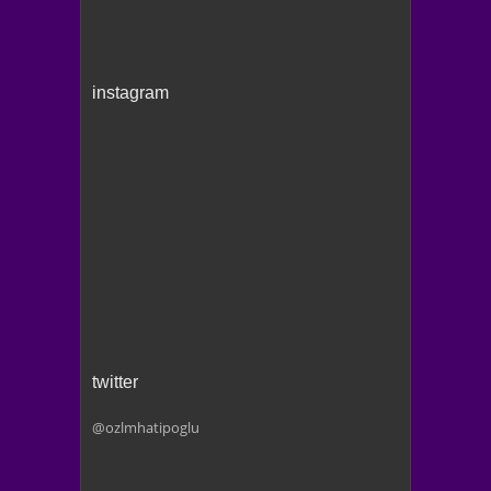
instagram
twitter
@ozlmhatipoglu