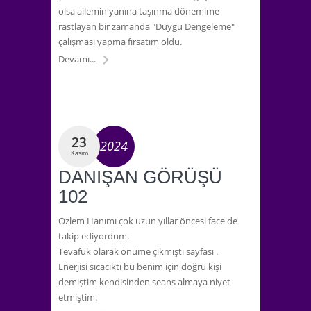
olsa ailemin yanına taşınma dönemime
rastlayan bir zamanda "Duygu Dengeleme"
çalışması yapma fırsatım oldu.
Devamı...
23
2024
Kasım
DANIŞAN GÖRÜŞÜ
102
Özlem Hanımı çok uzun yıllar öncesi face'de
takip ediyordum.
Tevafuk olarak önüme çıkmıştı sayfası .
Enerjisi sıcacıktı bu benim için doğru kişi
demiştim kendisinden seans almaya niyet
etmiştim.