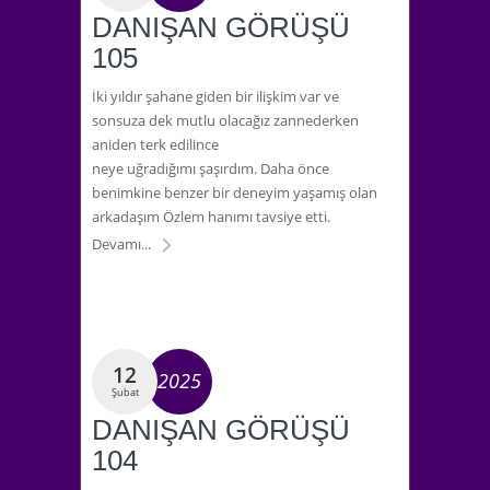
DANIŞAN GÖRÜŞÜ
105
İki yıldır şahane giden bir ilişkim var ve
sonsuza dek mutlu olacağız zannederken
aniden terk edilince
neye uğradığımı şaşırdım. Daha önce
benimkine benzer bir deneyim yaşamış olan
arkadaşım Özlem hanımı tavsiye etti.
Devamı...
12
2025
Şubat
DANIŞAN GÖRÜŞÜ
104