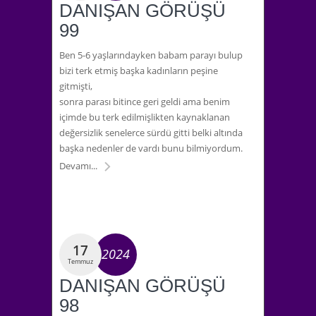
DANIŞAN GÖRÜŞÜ
99
Ben 5-6 yaşlarındayken babam parayı bulup
bizi terk etmiş başka kadınların peşine
gitmişti,
sonra parası bitince geri geldi ama benim
içimde bu terk edilmişlikten kaynaklanan
değersizlik senelerce sürdü gitti belki altında
başka nedenler de vardı bunu bilmiyordum.
Devamı...
17
2024
Temmuz
DANIŞAN GÖRÜŞÜ
98