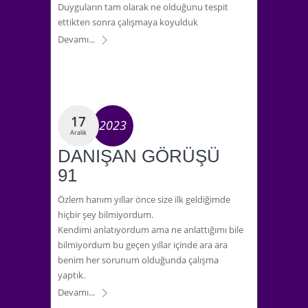
Duyguların tam olarak ne olduğunu tespit
ettikten sonra çalışmaya koyulduk
Devamı...
17
2023
Aralık
DANIŞAN GÖRÜŞÜ
91
Özlem hanım yıllar önce size ilk geldiğimde
hiçbir şey bilmiyordum.
Kendimi anlatıyordum ama ne anlattığımı bile
bilmiyordum bu geçen yıllar içinde ara ara
benim her sorunum olduğunda çalışma
yaptık.
Devamı...