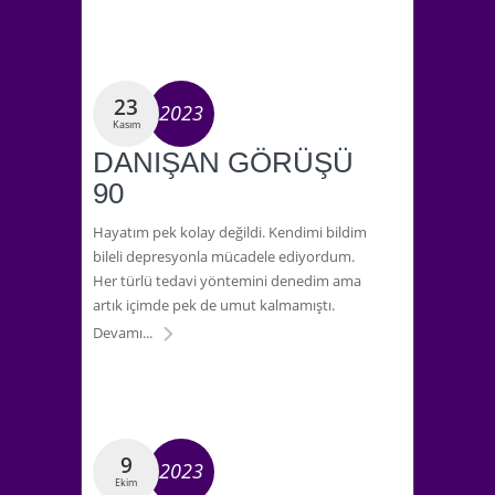
23
2023
Kasım
DANIŞAN GÖRÜŞÜ
90
Hayatım pek kolay değildi. Kendimi bildim
bileli depresyonla mücadele ediyordum.
Her türlü tedavi yöntemini denedim ama
artık içimde pek de umut kalmamıştı.
Devamı...
9
2023
Ekim