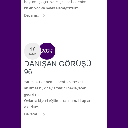
boyumu geçen yere gelince bedenim
kitleniyor ve nefes alamıyordum.
Devamı...
16
2024
Mayıs
DANIŞAN GÖRÜŞÜ
96
Yarım asır annemin beni sevmesini,
anlamasını, onaylamasını bekleyerek
geçirdim.
Onlarca kişisel eğitime katıldım, kitaplar
okudum.
Devamı...