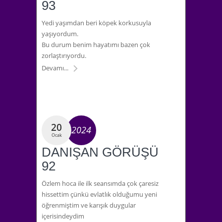
93
Yedi yaşımdan beri köpek korkusuyla
yaşıyordum.
Bu durum benim hayatımı bazen çok
zorlaştırıyordu.
Devamı...
20
2024
Ocak
DANIŞAN GÖRÜŞÜ
92
Özlem hoca ile ilk seansımda çok çaresiz
hissettim çünkü evlatlık olduğumu yeni
öğrenmiştim ve karışık duygular
içerisindeydim