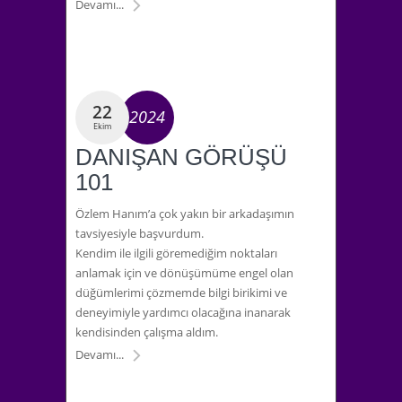
Devamı...
22
2024
Ekim
DANIŞAN GÖRÜŞÜ
101
Özlem Hanım’a çok yakın bir arkadaşımın
tavsiyesiyle başvurdum.
Kendim ile ilgili göremediğim noktaları
anlamak için ve dönüşümüme engel olan
düğümlerimi çözmemde bilgi birikimi ve
deneyimiyle yardımcı olacağına inanarak
kendisinden çalışma aldım.
Devamı...