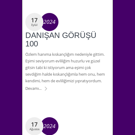
17
2024
Eylül
DANIŞAN GÖRÜŞÜ
100
Özlem hanıma kıskançlığım nedeniyle gittim.
Eşimi seviyorum evliliğim huzurlu ve güzel
gitsin tabi ki istiyorum ama eşimi çok
sevdiğim halde kıskançlığımla hem onu, hem
kendimi, hem de evliliğimizi yıpratıyordum.
Devamı...
17
2024
Ağustos