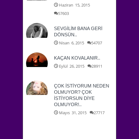
Haziran 15, 2015
57603
SEVGİLİM BANA GERİ
DÖNSÜN..
Nisan 6, 2015
54707
KAÇAN KOVALANIR..
Eylül 26, 2015
28911
ÇOK İSTİYORUM NEDEN
OLMUYOR? ÇOK
İSTİYORSUN DİYE
OLMUYOR!..
Mayıs 31, 2015
27717