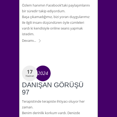
Özlem hanımın Facebook’taki paylaşımlarını
bir süredir takip ediyordum.
Başa çıkamadığımız, bizi yoran duygularımız
ile ilgili insanı düşündüren öyle cümleleri
vardı ki kendisiyle online seans yapmak
istedim.
Devamı...
17
2024
Haziran
DANIŞAN GÖRÜŞÜ
97
Terapistinde terapiste ihtiyacı oluyor her
zaman.
Benim derinlik korkum vardı. Denizde