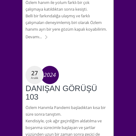
Özlem hanım ile yolum farklı bir çok
çalışmaya katıldıktan sonra kesişti.
Belli bir farkındalığa ulaşmış ve farklı
çalışmaları deneyimlemiş biri olarak Özlem
hanımı ayrı bir yere gözüm kapalı koyabilirim.
Devamı...
27
2024
Aralık
DANIŞAN GÖRÜŞÜ
103
Özlem Hanımla Pandemi başladıktan kısa bir
süre sonra tanıştım.
Kendisiyle, çok ağır geçirdiğim aldatılma ve
boşanma sürecimle başlayan ve şartlar
yüzünden uzun bir zaman sonra geçici de