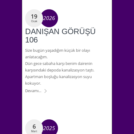
19
2026
Ocak
DANIŞAN GÖRÜŞÜ
106
Size bugün yaşadığım küçük bir olayı
anlatacağım.
Dün gece sabaha karşı benim dairenin
karşısındaki depoda kanalizasyon taştı.
Apartman boşluğu kanalizasyon suyu
kokuyor.
Devamı...
6
2025
Mart