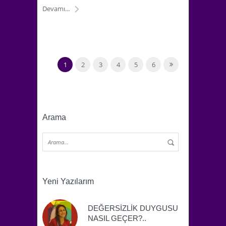
Devamı...
1
2
3
4
5
6
Arama
Yeni Yazılarım
DEĞERSİZLİK DUYGUSU
NASIL GEÇER?..