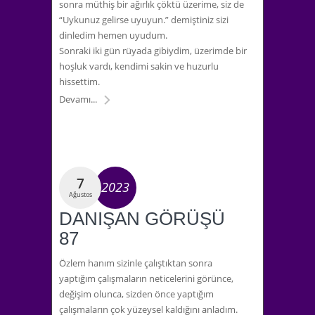
sonra müthiş bir ağırlık çöktü üzerime, siz de
“Uykunuz gelirse uyuyun.” demiştiniz sizi
dinledim hemen uyudum.
Sonraki iki gün rüyada gibiydim, üzerimde bir
hoşluk vardı, kendimi sakin ve huzurlu
hissettim.
Devamı...
7
2023
Ağustos
DANIŞAN GÖRÜŞÜ
87
Özlem hanım sizinle çalıştıktan sonra
yaptığım çalışmaların neticelerini görünce,
değişim olunca, sizden önce yaptığım
çalışmaların çok yüzeysel kaldığını anladım.