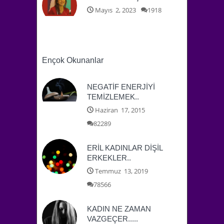
Mayıs 2, 2023
1918
Ençok Okunanlar
NEGATİF ENERJİYİ
TEMİZLEMEK..
Haziran 17, 2015
82289
ERİL KADINLAR DİŞİL
ERKEKLER..
Temmuz 13, 2019
78566
KADIN NE ZAMAN
VAZGEÇER.....